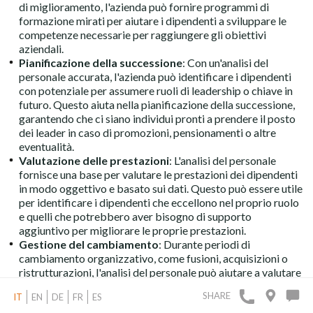
di miglioramento, l'azienda può fornire programmi di
formazione mirati per aiutare i dipendenti a sviluppare le
competenze necessarie per raggiungere gli obiettivi
aziendali.
Pianificazione della successione
: Con un'analisi del
personale accurata, l'azienda può identificare i dipendenti
con potenziale per assumere ruoli di leadership o chiave in
futuro. Questo aiuta nella pianificazione della successione,
garantendo che ci siano individui pronti a prendere il posto
dei leader in caso di promozioni, pensionamenti o altre
eventualità.
Valutazione delle prestazioni
: L'analisi del personale
fornisce una base per valutare le prestazioni dei dipendenti
in modo oggettivo e basato sui dati. Questo può essere utile
per identificare i dipendenti che eccellono nel proprio ruolo
e quelli che potrebbero aver bisogno di supporto
aggiuntivo per migliorare le proprie prestazioni.
Gestione del cambiamento
: Durante periodi di
cambiamento organizzativo, come fusioni, acquisizioni o
ristrutturazioni, l'analisi del personale può aiutare a valutare
l'impatto sulle risorse umane e a gestire la transizione in
SHARE
IT
EN
DE
FR
ES
modo efficace. Questo può includere la valutazione