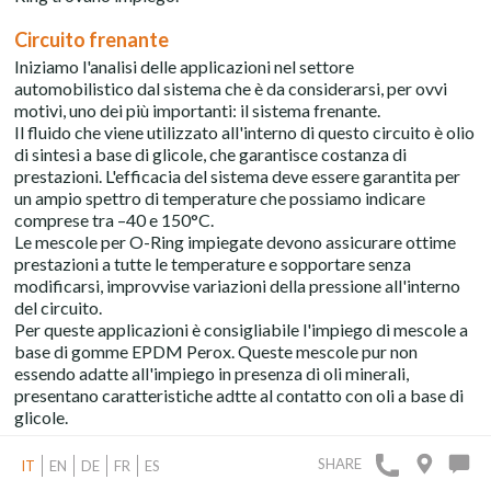
Circuito frenante
Iniziamo l'analisi delle applicazioni nel settore
automobilistico dal sistema che è da considerarsi, per ovvi
motivi, uno dei più importanti: il sistema frenante.
Il fluido che viene utilizzato all'interno di questo circuito è olio
di sintesi a base di glicole, che garantisce costanza di
prestazioni. L'efficacia del sistema deve essere garantita per
un ampio spettro di temperature che possiamo indicare
comprese tra –40 e 150°C.
Le mescole per O-Ring impiegate devono assicurare ottime
prestazioni a tutte le temperature e sopportare senza
modificarsi, improvvise variazioni della pressione all'interno
del circuito.
Per queste applicazioni è consigliabile l'impiego di mescole a
base di gomme EPDM Perox. Queste mescole pur non
essendo adatte all'impiego in presenza di oli minerali,
presentano caratteristiche adtte al contatto con oli a base di
glicole.
Circuiti di lubrificazione
SHARE
IT
EN
DE
FR
ES
Per la lubrificazione dei motori e degli organi di trasmissione