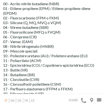
00 - Acrilo-nitrile butadiene (NBR)
01 - Etilene-propilene (EPM) / Etilene-propilene-diene
(EPDM)
02 - Fluorocarbonio (FPM o FKM)
03 - Silicone (Q, MQ, MVQ o VQM)
04 - Stirene butadiene (SBR)
05 - Fluorosilicone (MFQ o FVQM)
06 - Cloroprene (CR)
07 - Vamac (EAM)
08 - Nitrile idrogenato (HNBR)
09 - Mescole speciali
10 - Poliestere uretano (AU) / Polietere uretano (EU)
11 - Poliacrilato (ACM)
12 - Epicloridrina (CO) / Copolimero epicloridrina (ECO)
13 - Butile (IIR)
14 - Butadiene (BR)
15 - Clorobutile (CIIR)
16 - Clorosulfonil-polietilene (CSM)
17 - Perfluoro elastomero (FFPM o FFKM)
20 - Silicone liquido (LSR)
SHARE
IT
EN
DE
FR
ES
A seguire troviamo due cifre XX che identificano il tipo di