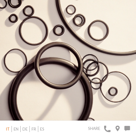
SHARE
IT
EN
DE
FR
ES