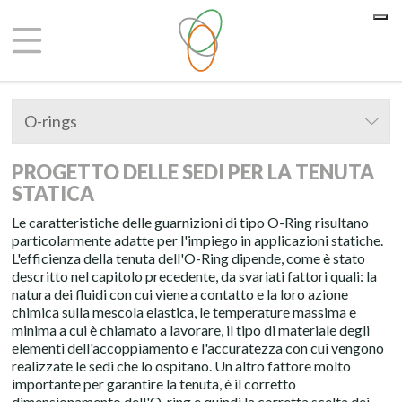
Le tue preferenze relative alla privacy
Informativa sulla raccolta
O-rings
PROGETTO DELLE SEDI PER LA TENUTA
STATICA
Le caratteristiche delle guarnizioni di tipo O-Ring risultano
particolarmente adatte per l'impiego in applicazioni statiche.
L'efficienza della tenuta dell'O-Ring dipende, come è stato
descritto nel capitolo precedente, da svariati fattori quali: la
natura dei fluidi con cui viene a contatto e la loro azione
chimica sulla mescola elastica, le temperature massima e
minima a cui è chiamato a lavorare, il tipo di materiale degli
elementi dell'accoppiamento e l'accuratezza con cui vengono
realizzate le sedi che lo ospitano. Un altro fattore molto
importante per garantire la tenuta, è il corretto
dimensionamento dell'O-ring e quindi la corretta scelta dei