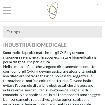
Le tue preferenze relative alla privacy
Informativa sulla raccolta
O-rings
INDUSTRIA BIOMEDICALE
Sono molte le problematiche cui gli O-Ring devono
rispondere se impiegati in apparecchiature biomedicali, sia
per la diagnosi che per la cura.
Nella tenuta di fluidi che vengono direttamente a contatto
con l'uomo, gli O-Ring devono assicurare atossicità, quindi
non rilasciare sostanze tossiche, non essere soggetti alla
formazione di muffe o colture batteriche. Devono inoltre
evitare l'accumulo di cariche elettrostatiche che possano
indurre errori nei circuiti di rilevazione dei segnali o di
comando. Nelle applicazioni in cui i componenti sono soggetti
bombardamento radioattivo, gli elastomeri subiscono
variazioni dei legami molecolari di entità proporzionale