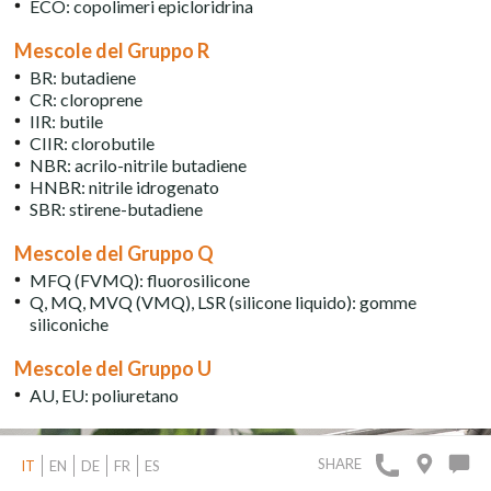
ECO: copolimeri epicloridrina
Mescole del Gruppo R
BR: butadiene
CR: cloroprene
IIR: butile
CIIR: clorobutile
NBR: acrilo-nitrile butadiene
HNBR: nitrile idrogenato
SBR: stirene-butadiene
Mescole del Gruppo Q
MFQ (FVMQ): fluorosilicone
Q, MQ, MVQ (VMQ), LSR (silicone liquido): gomme
siliconiche
Mescole del Gruppo U
AU, EU: poliuretano
SHARE
IT
EN
DE
FR
ES